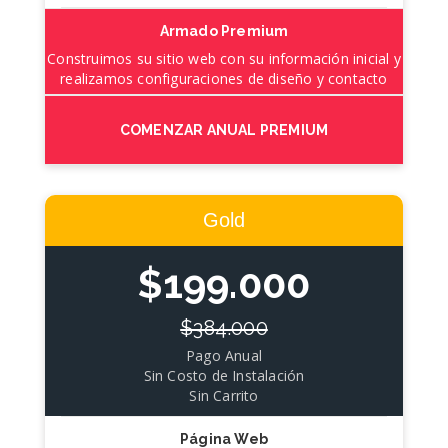
Armado Premium
Construimos su sitio web con su información inicial y
realizamos configuraciones de diseño y contacto
COMENZAR ANUAL PREMIUM
Gold
$199.000
$384.000
Pago Anual
Sin Costo de Instalación
Sin Carrito
Página Web