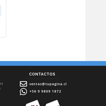
CONTACTOS
es
ventas@tupagina.cl
a
+56 9 9809 1872