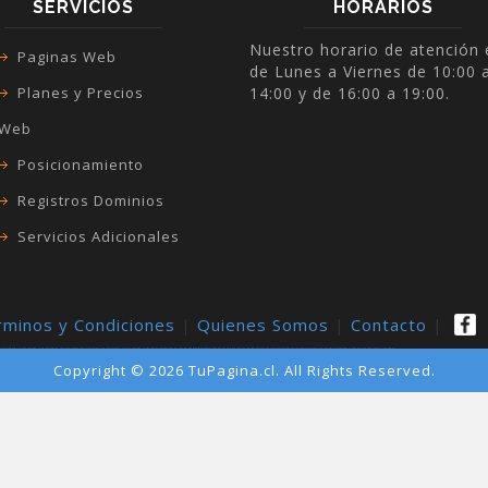
SERVICIOS
HORARIOS
Nuestro horario de atención 
Paginas Web
de Lunes a Viernes de 10:00 
Planes y Precios
14:00 y de 16:00 a 19:00.
Web
Posicionamiento
Registros Dominios
Servicios Adicionales
rminos y Condiciones
|
Quienes Somos
|
Contacto
|
cura
paginas web san joaquin
paginas web la florida
paginas web el bosque
paginas web pudahuel
paginas web lo espejo
paginas web la granja
paginas web la pintana
diseño paginas web
diseño de paginas web
diseño web
sitio web
sitios web
pagina web para empresa
creacion de paginas web
precio pagina web
pagina web precio
precio paginas web
paginas web precio
paginas web autoadministrable
pagina web con webpay
desarrollo paginas web
Copyright © 2026 TuPagina.cl. All Rights Reserved.