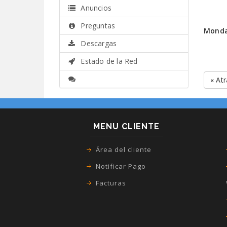
Anuncios
Preguntas
Monda
Descargas
Estado de la Red
« At
MENU CLIENTE
Área del cliente
Notificar Pago
Facturas